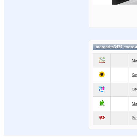
margarita3434 состо
Ме
Кл
Кл
Мо
Br