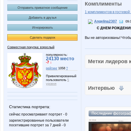
Комплименты
Отправить приватное сообщение
1 комплиментов в гостевой 
Добавить в друзья
Angelina2307
09.
Игнорировать
С ДНЕМ РОЖДЕНИЯ
Сделать подарок
Вы не авторизованы! Чтоб
Совместная покупка: взрослый
популярность:
24130 место
Метки лидеров
-7 ↓
рейтинг
1058
?
Привилегированный
пользователь
5
уровня
Интервью
Статистика портрета:
Последние
фотогра
сейчас просматривают портрет - 0
зарегистрированные пользователи
посетившие портрет за 7 дней - 0